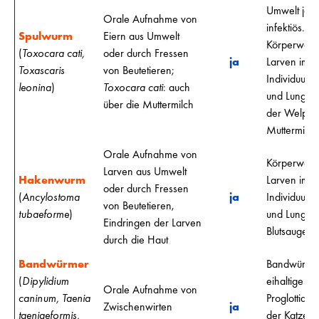
Umwelt jah
Orale Aufnahme von
infektiös.
Spulwurm
Eiern aus Umwelt
Körperwand
(
Toxocara cati,
oder durch Fressen
ja
Larven im b
Toxascaris
von Beutetieren;
Individuum 
leonina
)
Toxocara cati
: auch
und Lunge).
über die Muttermilch
der Welpen
Muttermilch
Orale Aufnahme von
Körperwand
Larven aus Umwelt
Hakenwurm
Larven im b
oder durch Fressen
(
Ancylostoma
ja
Individuum 
von Beutetieren,
tubaeforme
)
und Lunge).
Eindringen der Larven
Blutsaugend
durch die Haut
Bandwürmer
Bandwürmer
(
Dipylidium
eihaltige Gl
Orale Aufnahme von
caninum, Taenia
Proglottide
Zwischenwirten
ja
taeniaeformis,
der Katze a