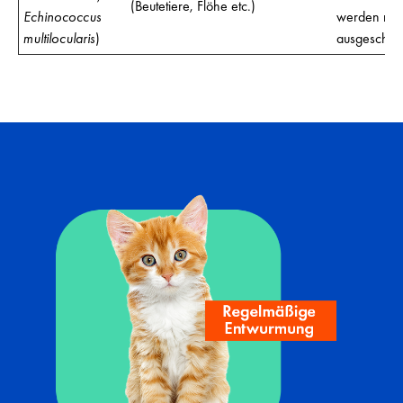
(Beutetiere, Flöhe etc.)
Echinococcus
werden mit
multilocularis
)
ausgeschie