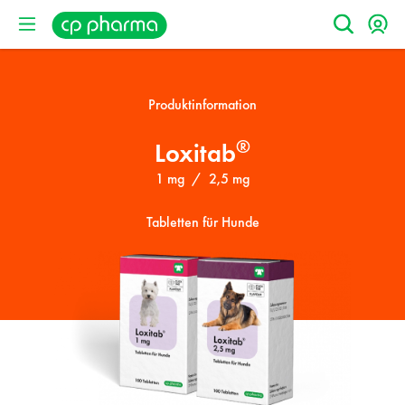
Produktinformation
®
Loxitab
1 mg / 2,5 mg
Tabletten für Hunde