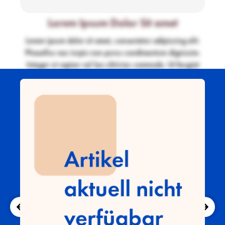
scelerisque.
Lorem Ipsum Dolor Sit amet
Lorem ipsum dolor sit amet, consectetur adipiscing elit.
Phasellus nec turpis non purus condimentum dignissim.
Integer ut sapien vel leo ultricies commodo. Ut feugiat
diam nec tellus pulvinar, ac consequat libero porta. Sed
nec metus eget orci facilisis consectetur. Duis eget
fringilla dui. In hac habitasse platea dictumst. Quisque ut
tristique mi. Integer id velit id nulla condimentum
malesuada. Sed auctor ligula vel ante bibendum suscipit.
Nullam tincidunt augue ut metus cursus, sed consectetur
nunc facilisis. Maecenas aliquam nulla eu arcu gravida,
vitae molestie enim scelerisque.