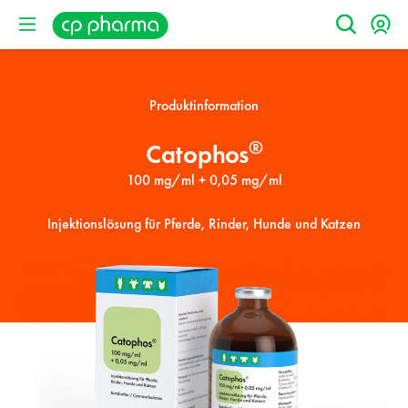
Produktinformation
®
Catophos
100 mg/ml + 0,05 mg/ml
Injektionslösung für Pferde, Rinder, Hunde und Katzen